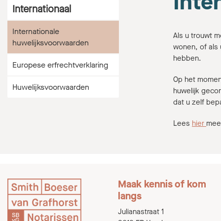
Inte
Internationaal
Internationale
Als u trouwt m
huwelijksvoorwaarden
wonen, of als 
hebben.
Europese erfrechtverklaring
Op het moment 
Huwelijksvoorwaarden
huwelijk gecon
dat u zelf bep
Lees
hier
meer
Maak kennis of kom
langs
Julianastraat 1